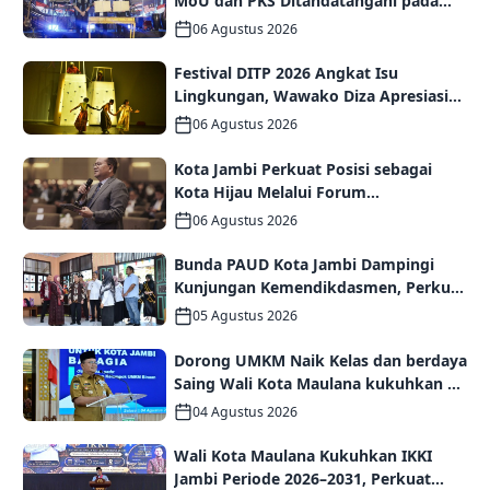
MoU dan PKS Ditandatangani pada
Gala Dinner GCMC IMT-GT ke-9 Tahun
06 Agustus 2026
2026
Festival DITP 2026 Angkat Isu
Lingkungan, Wawako Diza Apresiasi
Karya Seniman Jambi
06 Agustus 2026
Kota Jambi Perkuat Posisi sebagai
Kota Hijau Melalui Forum
Internasional IMT-GT GCMC 2026
06 Agustus 2026
Bunda PAUD Kota Jambi Dampingi
Kunjungan Kemendikdasmen, Perkuat
Kolaborasi Wujudkan PAUD
05 Agustus 2026
Berkualitas dan Generasi Emas 2045
Dorong UMKM Naik Kelas dan berdaya
Saing Wali Kota Maulana kukuhkan 35
kelompok UMKM Binaan
04 Agustus 2026
Wali Kota Maulana Kukuhkan IKKI
Jambi Periode 2026–2031, Perkuat