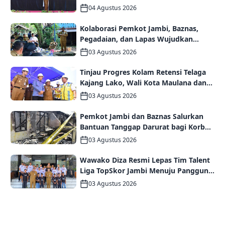
Persaudaraan dan Kolaborasi dalam
04 Agustus 2026
Keberagaman
Kolaborasi Pemkot Jambi, Baznas,
Pegadaian, dan Lapas Wujudkan
Rumah Layak Huni bagi Warga Kurang
03 Agustus 2026
Mampu
Tinjau Progres Kolam Retensi Telaga
Kajang Lako, Wali Kota Maulana dan
Komisi V DPR RI Optimistis Kota Jambi
03 Agustus 2026
Semakin Dekat Bebas Banjir
Pemkot Jambi dan Baznas Salurkan
Bantuan Tanggap Darurat bagi Korban
Kebakaran Asrama Polda Jambi
03 Agustus 2026
Wawako Diza Resmi Lepas Tim Talent
Liga TopSkor Jambi Menuju Panggung
Nasional
03 Agustus 2026