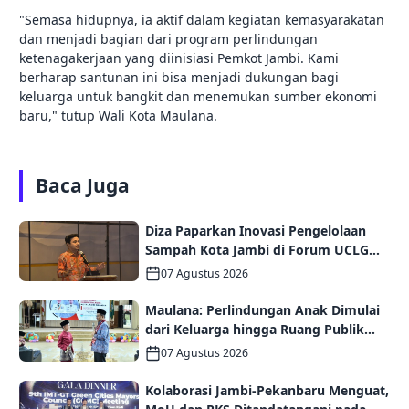
"Semasa hidupnya, ia aktif dalam kegiatan kemasyarakatan
dan menjadi bagian dari program perlindungan
ketenagakerjaan yang diinisiasi Pemkot Jambi. Kami
berharap santunan ini bisa menjadi dukungan bagi
keluarga untuk bangkit dan menemukan sumber ekonomi
baru," tutup Wali Kota Maulana.
Baca Juga
Diza Paparkan Inovasi Pengelolaan
Sampah Kota Jambi di Forum UCLG
ASPAC, Dorong Kolaborasi Menuju
07 Agustus 2026
Kota Berkelanjutan
Maulana: Perlindungan Anak Dimulai
dari Keluarga hingga Ruang Publik
yang Ramah
07 Agustus 2026
Kolaborasi Jambi-Pekanbaru Menguat,