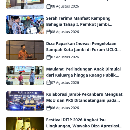
08 Agustus 2026
Serah Terima Manfaat Kampung
Bahagia Tahap I, Pemkot Jambi
Targetkan Potensi Pengembangan
08 Agustus 2026
Kampung Wisata
Diza Paparkan Inovasi Pengelolaan
Sampah Kota Jambi di Forum UCLG
ASPAC, Dorong Kolaborasi Menuju
07 Agustus 2026
Kota Berkelanjutan
Maulana: Perlindungan Anak Dimulai
dari Keluarga hingga Ruang Publik
yang Ramah
07 Agustus 2026
Kolaborasi Jambi-Pekanbaru Menguat,
MoU dan PKS Ditandatangani pada
Gala Dinner GCMC IMT-GT ke-9 Tahun
06 Agustus 2026
2026
Festival DITP 2026 Angkat Isu
Lingkungan, Wawako Diza Apresiasi