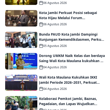
Karya Seniman Jambi
06 Agustus 2026
Kota Jambi Perkuat Posisi sebagai
Kota Hijau Melalui Forum
Internasional IMT-GT GCMC 2026
06 Agustus 2026
Bunda PAUD Kota Jambi Dampingi
Kunjungan Kemendikdasmen, Perkuat
Kolaborasi Wujudkan PAUD
05 Agustus 2026
Berkualitas dan Generasi Emas 2045
Dorong UMKM Naik Kelas dan berdaya
Saing Wali Kota Maulana kukuhkan 35
kelompok UMKM Binaan
04 Agustus 2026
Wali Kota Maulana Kukuhkan IKKI
Jambi Periode 2026–2031, Perkuat
Persaudaraan dan Kolaborasi dalam
04 Agustus 2026
Keberagaman
Kolaborasi Pemkot Jambi, Baznas,
Pegadaian, dan Lapas Wujudkan
Rumah Layak Huni bagi Warga Kurang