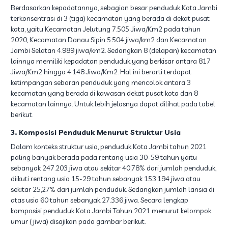
Berdasarkan kepadatannya, sebagian besar penduduk Kota Jambi
terkonsentrasi di 3 (tiga) kecamatan yang berada di dekat pusat
kota, yaitu Kecamatan Jelutung 7.505 Jiwa/Km2 pada tahun
2020, Kecamatan Danau Sipin 5.504 jiwa/km2 dan Kecamatan
Jambi Selatan 4.989 jiwa/km2. Sedangkan 8 (delapan) kecamatan
lainnya memiliki kepadatan penduduk yang berkisar antara 817
Jiwa/Km2 hingga 4.148 Jiwa/Km2. Hal ini berarti terdapat
ketimpangan sebaran penduduk yang mencolok antara 3
kecamatan yang berada di kawasan dekat pusat kota dan 8
kecamatan lainnya. Untuk lebih jelasnya dapat dilihat pada tabel
berikut.
3. Komposisi Penduduk Menurut Struktur Usia
Dalam konteks struktur usia, penduduk Kota Jambi tahun 2021
paling banyak berada pada rentang usia 30-59 tahun yaitu
sebanyak 247.203 jiwa atau sekitar 40,78% dari jumlah penduduk,
diikuti rentang usia 15-29 tahun sebanyak 153.194 jiwa atau
sekitar 25,27% dari jumlah penduduk. Sedangkan jumlah lansia di
atas usia 60 tahun sebanyak 27.336 jiwa. Secara lengkap
komposisi penduduk Kota Jambi Tahun 2021 menurut kelompok
umur (jiwa) disajikan pada gambar berikut.