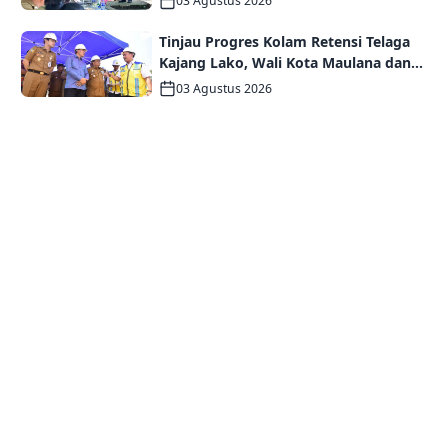
03 Agustus 2026
Mampu
Tinjau Progres Kolam Retensi Telaga
Kajang Lako, Wali Kota Maulana dan
Komisi V DPR RI Optimistis Kota Jambi
03 Agustus 2026
Semakin Dekat Bebas Banjir