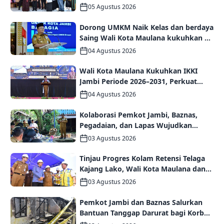
Kolaborasi Wujudkan PAUD
05 Agustus 2026
Berkualitas dan Generasi Emas 2045
Dorong UMKM Naik Kelas dan berdaya
Saing Wali Kota Maulana kukuhkan 35
kelompok UMKM Binaan
04 Agustus 2026
Wali Kota Maulana Kukuhkan IKKI
Jambi Periode 2026–2031, Perkuat
Persaudaraan dan Kolaborasi dalam
04 Agustus 2026
Keberagaman
Kolaborasi Pemkot Jambi, Baznas,
Pegadaian, dan Lapas Wujudkan
Rumah Layak Huni bagi Warga Kurang
03 Agustus 2026
Mampu
Tinjau Progres Kolam Retensi Telaga
Kajang Lako, Wali Kota Maulana dan
Komisi V DPR RI Optimistis Kota Jambi
03 Agustus 2026
Semakin Dekat Bebas Banjir
Pemkot Jambi dan Baznas Salurkan
Bantuan Tanggap Darurat bagi Korban
Kebakaran Asrama Polda Jambi