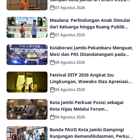
ASPAC, Dorong Kolaborasi Menuju
07 Agustus 2026
Kota Berkelanjutan
Maulana: Perlindungan Anak Dimulai
dari Keluarga hingga Ruang Publik
yang Ramah
07 Agustus 2026
Kolaborasi Jambi-Pekanbaru Menguat,
MoU dan PKS Ditandatangani pada
Gala Dinner GCMC IMT-GT ke-9 Tahun
06 Agustus 2026
2026
Festival DITP 2026 Angkat Isu
Lingkungan, Wawako Diza Apresiasi
Karya Seniman Jambi
06 Agustus 2026
Kota Jambi Perkuat Posisi sebagai
Kota Hijau Melalui Forum
Internasional IMT-GT GCMC 2026
06 Agustus 2026
Bunda PAUD Kota Jambi Dampingi
Kunjungan Kemendikdasmen, Perkuat