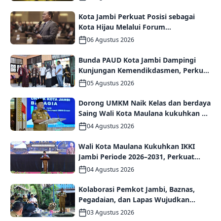
Kota Jambi Perkuat Posisi sebagai
Kota Hijau Melalui Forum
Internasional IMT-GT GCMC 2026
06 Agustus 2026
Bunda PAUD Kota Jambi Dampingi
Kunjungan Kemendikdasmen, Perkuat
Kolaborasi Wujudkan PAUD
05 Agustus 2026
Berkualitas dan Generasi Emas 2045
Dorong UMKM Naik Kelas dan berdaya
Saing Wali Kota Maulana kukuhkan 35
kelompok UMKM Binaan
04 Agustus 2026
Wali Kota Maulana Kukuhkan IKKI
Jambi Periode 2026–2031, Perkuat
Persaudaraan dan Kolaborasi dalam
04 Agustus 2026
Keberagaman
Kolaborasi Pemkot Jambi, Baznas,
Pegadaian, dan Lapas Wujudkan
Rumah Layak Huni bagi Warga Kurang
03 Agustus 2026
Mampu