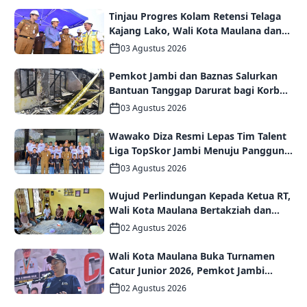
Tinjau Progres Kolam Retensi Telaga
Kajang Lako, Wali Kota Maulana dan
Komisi V DPR RI Optimistis Kota Jambi
03 Agustus 2026
Semakin Dekat Bebas Banjir
Pemkot Jambi dan Baznas Salurkan
Bantuan Tanggap Darurat bagi Korban
Kebakaran Asrama Polda Jambi
03 Agustus 2026
Wawako Diza Resmi Lepas Tim Talent
Liga TopSkor Jambi Menuju Panggung
Nasional
03 Agustus 2026
Wujud Perlindungan Kepada Ketua RT,
Wali Kota Maulana Bertakziah dan
Serahkan Santunan Jaminan Kematian
02 Agustus 2026
kepada Ahli Waris
Wali Kota Maulana Buka Turnamen
Catur Junior 2026, Pemkot Jambi
Siapkan Fasilitas Olahraga Baru untuk
02 Agustus 2026
Anak Muda Kota Jambi