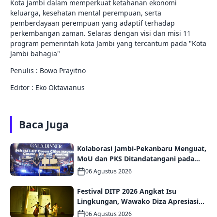
Kota Jambi dalam memperkuat ketahanan ekonomi
keluarga, kesehatan mental perempuan, serta
pemberdayaan perempuan yang adaptif terhadap
perkembangan zaman. Selaras dengan visi dan misi 11
program pemerintah kota Jambi yang tercantum pada "Kota
Jambi bahagia"
Penulis : Bowo Prayitno
Editor : Eko Oktavianus
Baca Juga
Kolaborasi Jambi-Pekanbaru Menguat,
MoU dan PKS Ditandatangani pada
Gala Dinner GCMC IMT-GT ke-9 Tahun
06 Agustus 2026
2026
Festival DITP 2026 Angkat Isu
Lingkungan, Wawako Diza Apresiasi
Karya Seniman Jambi
06 Agustus 2026