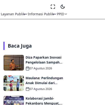
Layanan Publik
Informasi Publik
PPID
Baca Juga
Diza Paparkan Inovasi
Pengelolaan Sampah
Kota Jambi di Forum
07 Agustus 2026
UCLG ASPAC, Dorong
Kolaborasi Menuju Kota
Maulana: Perlindungan
Berkelanjutan
Anak Dimulai dari
Keluarga hingga Ruang
07 Agustus 2026
Publik yang Ramah
Kolaborasi Jambi-
Pekanbaru Menguat,