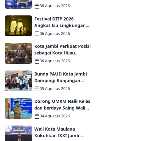
MoU dan PKS
06 Agustus 2026
Ditandatangani pada Gala
Dinner GCMC IMT-GT ke-9
Festival DITP 2026
Tahun 2026
Angkat Isu Lingkungan,
Wawako Diza Apresiasi
06 Agustus 2026
Karya Seniman Jambi
Kota Jambi Perkuat Posisi
sebagai Kota Hijau
Melalui Forum
06 Agustus 2026
Internasional IMT-GT
GCMC 2026
Bunda PAUD Kota Jambi
Dampingi Kunjungan
Kemendikdasmen,
05 Agustus 2026
Perkuat Kolaborasi
Wujudkan PAUD
Dorong UMKM Naik Kelas
Berkualitas dan Generasi
dan berdaya Saing Wali
Emas 2045
Kota Maulana kukuhkan
04 Agustus 2026
35 kelompok UMKM
Binaan
Wali Kota Maulana
Kukuhkan IKKI Jambi