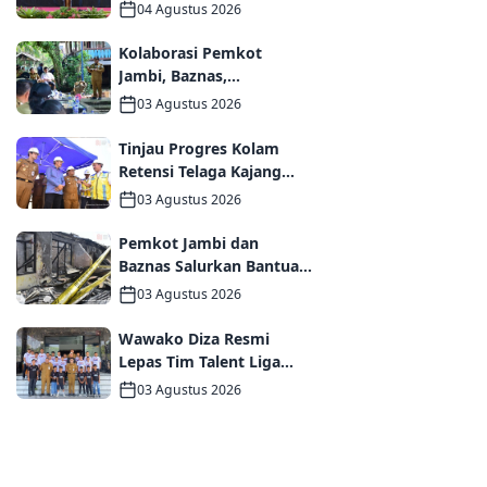
Periode 2026–2031,
04 Agustus 2026
Perkuat Persaudaraan
dan Kolaborasi dalam
Kolaborasi Pemkot
Keberagaman
Jambi, Baznas,
Pegadaian, dan Lapas
03 Agustus 2026
Wujudkan Rumah Layak
Huni bagi Warga Kurang
Tinjau Progres Kolam
Mampu
Retensi Telaga Kajang
Lako, Wali Kota Maulana
03 Agustus 2026
dan Komisi V DPR RI
Optimistis Kota Jambi
Pemkot Jambi dan
Semakin Dekat Bebas
Baznas Salurkan Bantuan
Banjir
Tanggap Darurat bagi
03 Agustus 2026
Korban Kebakaran
Asrama Polda Jambi
Wawako Diza Resmi
Lepas Tim Talent Liga
TopSkor Jambi Menuju
03 Agustus 2026
Panggung Nasional