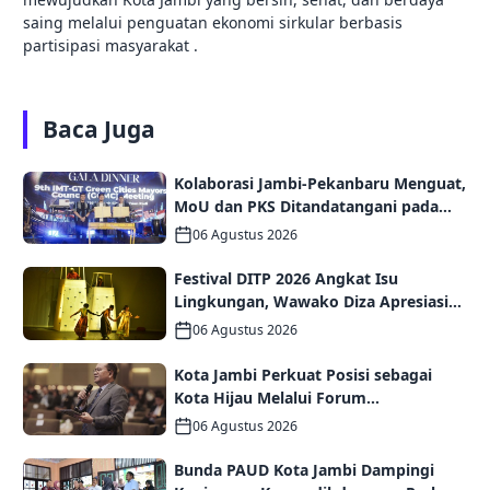
saing melalui penguatan ekonomi sirkular berbasis
partisipasi masyarakat .
Baca Juga
Kolaborasi Jambi-Pekanbaru Menguat,
MoU dan PKS Ditandatangani pada
Gala Dinner GCMC IMT-GT ke-9 Tahun
06 Agustus 2026
2026
Festival DITP 2026 Angkat Isu
Lingkungan, Wawako Diza Apresiasi
Karya Seniman Jambi
06 Agustus 2026
Kota Jambi Perkuat Posisi sebagai
Kota Hijau Melalui Forum
Internasional IMT-GT GCMC 2026
06 Agustus 2026
Bunda PAUD Kota Jambi Dampingi