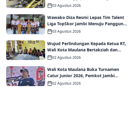
Kebakaran Asrama Polda Jambi
03 Agustus 2026
Wawako Diza Resmi Lepas Tim Talent
Liga TopSkor Jambi Menuju Panggung
Nasional
03 Agustus 2026
Wujud Perlindungan Kepada Ketua RT,
Wali Kota Maulana Bertakziah dan
Serahkan Santunan Jaminan Kematian
02 Agustus 2026
kepada Ahli Waris
Wali Kota Maulana Buka Turnamen
Catur Junior 2026, Pemkot Jambi
Siapkan Fasilitas Olahraga Baru untuk
02 Agustus 2026
Anak Muda Kota Jambi