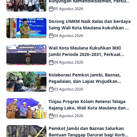
Kunjungan Kemendikdasmen, Perkuat
Kolaborasi Wujudkan PAUD
05 Agustus 2026
Berkualitas dan Generasi Emas 2045
Dorong UMKM Naik Kelas dan berdaya
Saing Wali Kota Maulana kukuhkan 35
kelompok UMKM Binaan
04 Agustus 2026
Wali Kota Maulana Kukuhkan IKKI
Jambi Periode 2026–2031, Perkuat
Persaudaraan dan Kolaborasi dalam
04 Agustus 2026
Keberagaman
Kolaborasi Pemkot Jambi, Baznas,
Pegadaian, dan Lapas Wujudkan
Rumah Layak Huni bagi Warga Kurang
03 Agustus 2026
Mampu
Tinjau Progres Kolam Retensi Telaga
Kajang Lako, Wali Kota Maulana dan
Komisi V DPR RI Optimistis Kota Jambi
03 Agustus 2026
Semakin Dekat Bebas Banjir
Pemkot Jambi dan Baznas Salurkan
Bantuan Tanggap Darurat bagi Korban