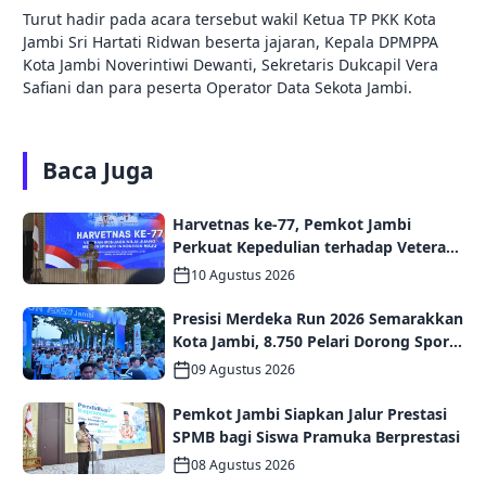
Turut hadir pada acara tersebut wakil Ketua TP PKK Kota
Jambi Sri Hartati Ridwan beserta jajaran, Kepala DPMPPA
Kota Jambi Noverintiwi Dewanti, Sekretaris Dukcapil Vera
Safiani dan para peserta Operator Data Sekota Jambi.
Baca Juga
Harvetnas ke-77, Pemkot Jambi
Perkuat Kepedulian terhadap Veteran
dan Semangat Nasionalisme Generasi
10 Agustus 2026
Muda
Presisi Merdeka Run 2026 Semarakkan
Kota Jambi, 8.750 Pelari Dorong Sport
Tourism dan Ekonomi Daerah
09 Agustus 2026
Pemkot Jambi Siapkan Jalur Prestasi
SPMB bagi Siswa Pramuka Berprestasi
08 Agustus 2026