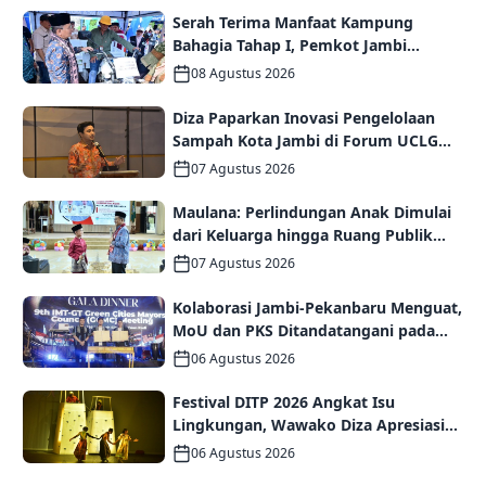
Serah Terima Manfaat Kampung
Bahagia Tahap I, Pemkot Jambi
Targetkan Potensi Pengembangan
08 Agustus 2026
Kampung Wisata
Diza Paparkan Inovasi Pengelolaan
Sampah Kota Jambi di Forum UCLG
ASPAC, Dorong Kolaborasi Menuju
07 Agustus 2026
Kota Berkelanjutan
Maulana: Perlindungan Anak Dimulai
dari Keluarga hingga Ruang Publik
yang Ramah
07 Agustus 2026
Kolaborasi Jambi-Pekanbaru Menguat,
MoU dan PKS Ditandatangani pada
Gala Dinner GCMC IMT-GT ke-9 Tahun
06 Agustus 2026
2026
Festival DITP 2026 Angkat Isu
Lingkungan, Wawako Diza Apresiasi
Karya Seniman Jambi
06 Agustus 2026