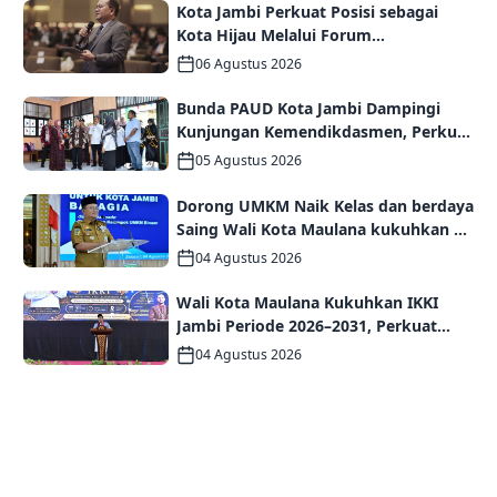
Kota Jambi Perkuat Posisi sebagai
Kota Hijau Melalui Forum
Internasional IMT-GT GCMC 2026
06 Agustus 2026
Bunda PAUD Kota Jambi Dampingi
Kunjungan Kemendikdasmen, Perkuat
Kolaborasi Wujudkan PAUD
05 Agustus 2026
Berkualitas dan Generasi Emas 2045
Dorong UMKM Naik Kelas dan berdaya
Saing Wali Kota Maulana kukuhkan 35
kelompok UMKM Binaan
04 Agustus 2026
Wali Kota Maulana Kukuhkan IKKI
Jambi Periode 2026–2031, Perkuat
Persaudaraan dan Kolaborasi dalam
04 Agustus 2026
Keberagaman