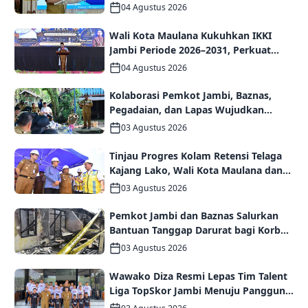
kelompok UMKM Binaan
04 Agustus 2026
Wali Kota Maulana Kukuhkan IKKI
Jambi Periode 2026–2031, Perkuat
Persaudaraan dan Kolaborasi dalam
04 Agustus 2026
Keberagaman
Kolaborasi Pemkot Jambi, Baznas,
Pegadaian, dan Lapas Wujudkan
Rumah Layak Huni bagi Warga Kurang
03 Agustus 2026
Mampu
Tinjau Progres Kolam Retensi Telaga
Kajang Lako, Wali Kota Maulana dan
Komisi V DPR RI Optimistis Kota Jambi
03 Agustus 2026
Semakin Dekat Bebas Banjir
Pemkot Jambi dan Baznas Salurkan
Bantuan Tanggap Darurat bagi Korban
Kebakaran Asrama Polda Jambi
03 Agustus 2026
Wawako Diza Resmi Lepas Tim Talent
Liga TopSkor Jambi Menuju Panggung
Nasional