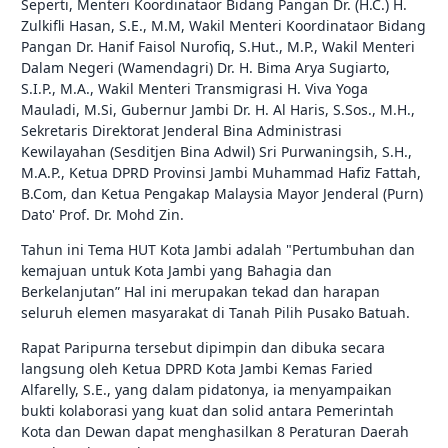
Seperti, Menteri Koordinataor Bidang Pangan Dr. (H.C.) H.
Zulkifli Hasan, S.E., M.M, Wakil Menteri Koordinataor Bidang
Pangan Dr. Hanif Faisol Nurofiq, S.Hut., M.P., Wakil Menteri
Dalam Negeri (Wamendagri) Dr. H. Bima Arya Sugiarto,
S.I.P., M.A., Wakil Menteri Transmigrasi H. Viva Yoga
Mauladi, M.Si, Gubernur Jambi Dr. H. Al Haris, S.Sos., M.H.,
Sekretaris Direktorat Jenderal Bina Administrasi
Kewilayahan (Sesditjen Bina Adwil) Sri Purwaningsih, S.H.,
M.A.P., Ketua DPRD Provinsi Jambi Muhammad Hafiz Fattah,
B.Com, dan Ketua Pengakap Malaysia Mayor Jenderal (Purn)
Dato' Prof. Dr. Mohd Zin.
Tahun ini Tema HUT Kota Jambi adalah "Pertumbuhan dan
kemajuan untuk Kota Jambi yang Bahagia dan
Berkelanjutan” Hal ini merupakan tekad dan harapan
seluruh elemen masyarakat di Tanah Pilih Pusako Batuah.
Rapat Paripurna tersebut dipimpin dan dibuka secara
langsung oleh Ketua DPRD Kota Jambi Kemas Faried
Alfarelly, S.E., yang dalam pidatonya, ia menyampaikan
bukti kolaborasi yang kuat dan solid antara Pemerintah
Kota dan Dewan dapat menghasilkan 8 Peraturan Daerah