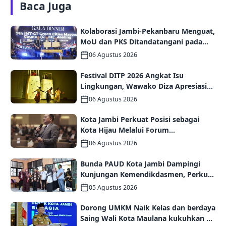
Baca Juga
Kolaborasi Jambi-Pekanbaru Menguat,
MoU dan PKS Ditandatangani pada
Gala Dinner GCMC IMT-GT ke-9 Tahun
06 Agustus 2026
2026
Festival DITP 2026 Angkat Isu
Lingkungan, Wawako Diza Apresiasi
Karya Seniman Jambi
06 Agustus 2026
Kota Jambi Perkuat Posisi sebagai
Kota Hijau Melalui Forum
Internasional IMT-GT GCMC 2026
06 Agustus 2026
Bunda PAUD Kota Jambi Dampingi
Kunjungan Kemendikdasmen, Perkuat
Kolaborasi Wujudkan PAUD
05 Agustus 2026
Berkualitas dan Generasi Emas 2045
Dorong UMKM Naik Kelas dan berdaya
Saing Wali Kota Maulana kukuhkan 35