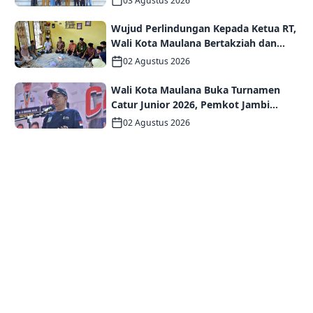
03 Agustus 2026
Wujud Perlindungan Kepada Ketua RT,
Wali Kota Maulana Bertakziah dan
Serahkan Santunan Jaminan Kematian
02 Agustus 2026
kepada Ahli Waris
Wali Kota Maulana Buka Turnamen
Catur Junior 2026, Pemkot Jambi
Siapkan Fasilitas Olahraga Baru untuk
02 Agustus 2026
Anak Muda Kota Jambi