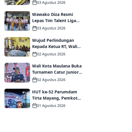
Tanggap Darurat bagi
03 Agustus 2026
Korban Kebakaran
Asrama Polda Jambi
Wawako Diza Resmi
Lepas Tim Talent Liga
TopSkor Jambi Menuju
03 Agustus 2026
Panggung Nasional
Wujud Perlindungan
Kepada Ketua RT, Wali
Kota Maulana Bertakziah
02 Agustus 2026
dan Serahkan Santunan
Jaminan Kematian
Wali Kota Maulana Buka
kepada Ahli Waris
Turnamen Catur Junior
2026, Pemkot Jambi
02 Agustus 2026
Siapkan Fasilitas
Olahraga Baru untuk
HUT ke-52 Perumdam
Anak Muda Kota Jambi
Tirta Mayang, Pemkot
Jambi Dorong Percepatan
01 Agustus 2026
Perbaikan Jaringan dan
Layanan Pelanggan