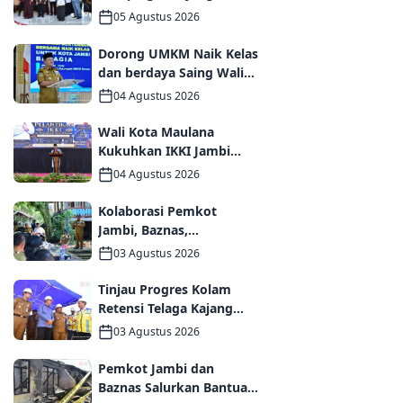
Kemendikdasmen,
05 Agustus 2026
Perkuat Kolaborasi
Wujudkan PAUD
Dorong UMKM Naik Kelas
Berkualitas dan Generasi
dan berdaya Saing Wali
Emas 2045
Kota Maulana kukuhkan
04 Agustus 2026
35 kelompok UMKM
Binaan
Wali Kota Maulana
Kukuhkan IKKI Jambi
Periode 2026–2031,
04 Agustus 2026
Perkuat Persaudaraan
dan Kolaborasi dalam
Kolaborasi Pemkot
Keberagaman
Jambi, Baznas,
Pegadaian, dan Lapas
03 Agustus 2026
Wujudkan Rumah Layak
Huni bagi Warga Kurang
Tinjau Progres Kolam
Mampu
Retensi Telaga Kajang
Lako, Wali Kota Maulana
03 Agustus 2026
dan Komisi V DPR RI
Optimistis Kota Jambi
Pemkot Jambi dan
Semakin Dekat Bebas
Baznas Salurkan Bantuan
Banjir