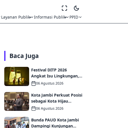
Layanan Publik
Informasi Publik
PPID
Baca Juga
Festival DITP 2026
Angkat Isu Lingkungan,
Wawako Diza Apresiasi
06 Agustus 2026
Karya Seniman Jambi
Kota Jambi Perkuat Posisi
sebagai Kota Hijau
Melalui Forum
06 Agustus 2026
Internasional IMT-GT
GCMC 2026
Bunda PAUD Kota Jambi
Dampingi Kunjungan