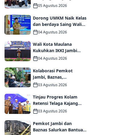
Kemendikdasmen,
05 Agustus 2026
Perkuat Kolaborasi
Wujudkan PAUD
Dorong UMKM Naik Kelas
Berkualitas dan Generasi
dan berdaya Saing Wali
Emas 2045
Kota Maulana kukuhkan
04 Agustus 2026
35 kelompok UMKM
Binaan
Wali Kota Maulana
Kukuhkan IKKI Jambi
Periode 2026–2031,
04 Agustus 2026
Perkuat Persaudaraan
dan Kolaborasi dalam
Kolaborasi Pemkot
Keberagaman
Jambi, Baznas,
Pegadaian, dan Lapas
03 Agustus 2026
Wujudkan Rumah Layak
Huni bagi Warga Kurang
Tinjau Progres Kolam
Mampu
Retensi Telaga Kajang
Lako, Wali Kota Maulana
03 Agustus 2026
dan Komisi V DPR RI
Optimistis Kota Jambi
Pemkot Jambi dan
Semakin Dekat Bebas
Baznas Salurkan Bantuan
Banjir