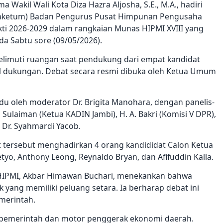
ma Wakil Wali Kota Diza Hazra Aljosha, S.E., M.A., hadiri
aketum) Badan Pengurus Pusat Himpunan Pengusaha
ti 2026-2029 dalam rangkaian Munas HIPMI XVIII yang
da Sabtu sore (09/05/2026).
limuti ruangan saat pendukung dari empat kandidat
el dukungan. Debat secara resmi dibuka oleh Ketua Umum
du oleh moderator Dr. Brigita Manohara, dengan panelis-
 Sulaiman (Ketua KADIN Jambi), H. A. Bakri (Komisi V DPR),
. Dr. Syahmardi Yacob.
 tersebut menghadirkan 4 orang kandididat Calon Ketua
yo, Anthony Leong, Reynaldo Bryan, dan Afifuddin Kalla.
IPMI, Akbar Himawan Buchari, menekankan bahwa
 yang memiliki peluang setara. Ia berharap debat ini
merintah.
s pemerintah dan motor penggerak ekonomi daerah.