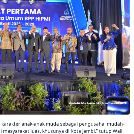
 karakter anak-anak muda sebagai pengusaha, mudah-
 masyarakat luas, khusunya di Kota Jambi,” tutup Wali