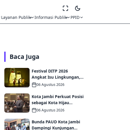
Layanan Publik
Informasi Publik
PPID
Baca Juga
Festival DITP 2026
Angkat Isu Lingkungan,
Wawako Diza Apresiasi
06 Agustus 2026
Karya Seniman Jambi
Kota Jambi Perkuat Posisi
sebagai Kota Hijau
Melalui Forum
06 Agustus 2026
Internasional IMT-GT
GCMC 2026
Bunda PAUD Kota Jambi
Dampingi Kunjungan