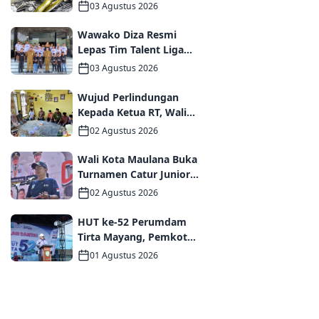
Tanggap Darurat bagi
03 Agustus 2026
Korban Kebakaran
Asrama Polda Jambi
Wawako Diza Resmi
Lepas Tim Talent Liga
TopSkor Jambi Menuju
03 Agustus 2026
Panggung Nasional
Wujud Perlindungan
Kepada Ketua RT, Wali
Kota Maulana Bertakziah
02 Agustus 2026
dan Serahkan Santunan
Jaminan Kematian
Wali Kota Maulana Buka
kepada Ahli Waris
Turnamen Catur Junior
2026, Pemkot Jambi
02 Agustus 2026
Siapkan Fasilitas
Olahraga Baru untuk
HUT ke-52 Perumdam
Anak Muda Kota Jambi
Tirta Mayang, Pemkot
Jambi Dorong Percepatan
01 Agustus 2026
Perbaikan Jaringan dan
Layanan Pelanggan