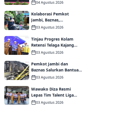
Periode 2026–2031,
04 Agustus 2026
Perkuat Persaudaraan
dan Kolaborasi dalam
Kolaborasi Pemkot
Keberagaman
Jambi, Baznas,
Pegadaian, dan Lapas
03 Agustus 2026
Wujudkan Rumah Layak
Huni bagi Warga Kurang
Tinjau Progres Kolam
Mampu
Retensi Telaga Kajang
Lako, Wali Kota Maulana
03 Agustus 2026
dan Komisi V DPR RI
Optimistis Kota Jambi
Pemkot Jambi dan
Semakin Dekat Bebas
Baznas Salurkan Bantuan
Banjir
Tanggap Darurat bagi
03 Agustus 2026
Korban Kebakaran
Asrama Polda Jambi
Wawako Diza Resmi
Lepas Tim Talent Liga
TopSkor Jambi Menuju
03 Agustus 2026
Panggung Nasional