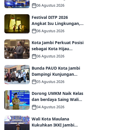
MoU dan PKS
06 Agustus 2026
Ditandatangani pada Gala
Dinner GCMC IMT-GT ke-9
Festival DITP 2026
Tahun 2026
Angkat Isu Lingkungan,
Wawako Diza Apresiasi
06 Agustus 2026
Karya Seniman Jambi
Kota Jambi Perkuat Posisi
sebagai Kota Hijau
Melalui Forum
06 Agustus 2026
Internasional IMT-GT
GCMC 2026
Bunda PAUD Kota Jambi
Dampingi Kunjungan
Kemendikdasmen,
05 Agustus 2026
Perkuat Kolaborasi
Wujudkan PAUD
Dorong UMKM Naik Kelas
Berkualitas dan Generasi
dan berdaya Saing Wali
Emas 2045
Kota Maulana kukuhkan
04 Agustus 2026
35 kelompok UMKM
Binaan
Wali Kota Maulana
Kukuhkan IKKI Jambi