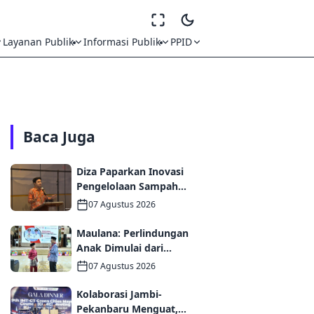
Layanan Publik
Informasi Publik
PPID
Baca Juga
Diza Paparkan Inovasi
Pengelolaan Sampah
Kota Jambi di Forum
07 Agustus 2026
UCLG ASPAC, Dorong
Kolaborasi Menuju Kota
Maulana: Perlindungan
Berkelanjutan
Anak Dimulai dari
Keluarga hingga Ruang
07 Agustus 2026
Publik yang Ramah
Kolaborasi Jambi-
Pekanbaru Menguat,